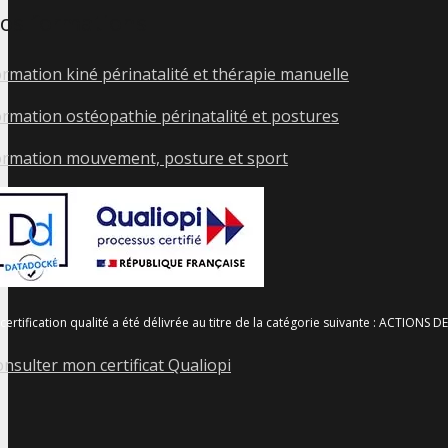
os formations
rmation kiné périnatalité et thérapie manuelle
rmation ostéopathie périnatalité et postures
ormation mouvement, posture et sport
 certification qualité a été délivrée au titre de la catégorie suivante : ACTION
nsulter mon certificat Qualiopi