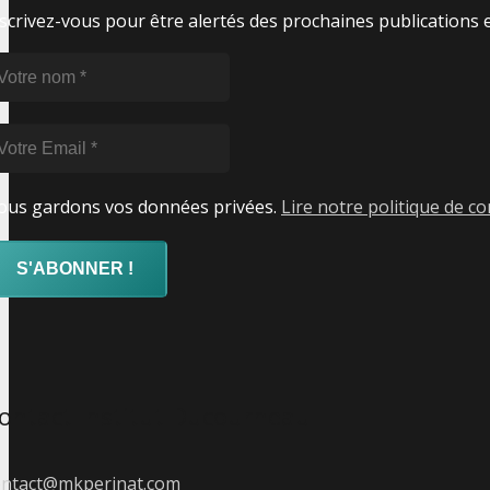
scrivez-vous pour être alertés des prochaines publications 
tre
om
tre
ail
ous gardons vos données privées.
Lire notre politique de con
ontact Institut Ducourneau
ontact@mkperinat.com